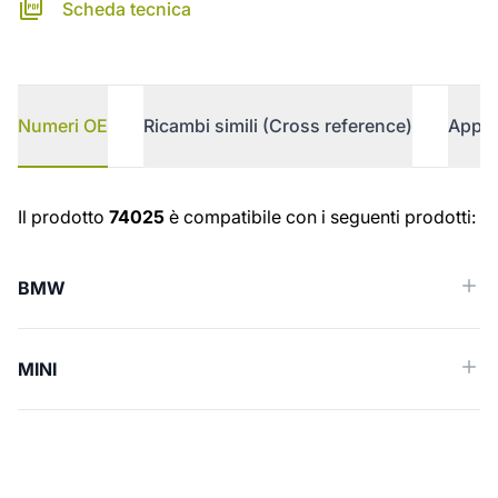
Scheda tecnica
Numeri OE
Ricambi simili (Cross reference)
Appli
Numeri OE
Il prodotto
74025
è compatibile con i seguenti prodotti:
BMW
MINI