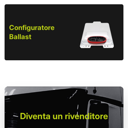
Configuratore
Ballast
Diventa un
rivenditore