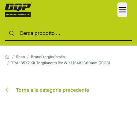
LANG
/
Shop
/
Bracci tergicristallo
/
TRA-B5X2 Kit Tergilunotto BMW X1 [F48] 360mm (1PCS)
Torna alla categoria precedente