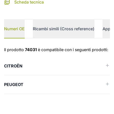
Scheda tecnica
Numeri OE
Ricambi simili (Cross reference)
Appli
Numeri OE
Il prodotto
74031
è compatibile con i seguenti prodotti:
CITROËN
PEUGEOT