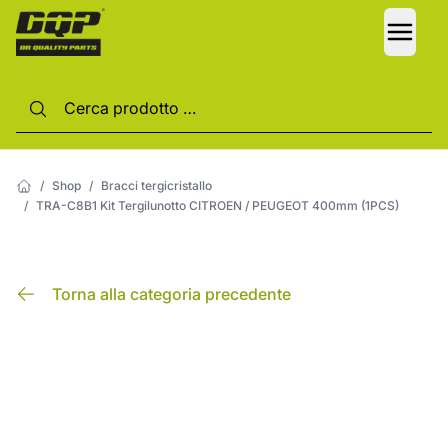
LANG
/
Shop
/
Bracci tergicristallo
/
TRA-C8B1 Kit Tergilunotto CITROEN / PEUGEOT 400mm (1PCS)
Torna alla categoria precedente