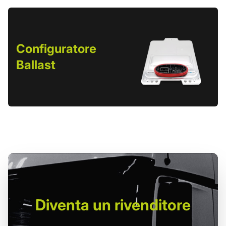
Configuratore
Ballast
Diventa un
rivenditore