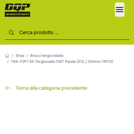
LANG
/
Shop
/
Bracci tergicristallo
/
TRA-F2P7 Kit Tergilunotto FIAT Panda [312_] 305mm (1PCS)
Torna alla categoria precedente