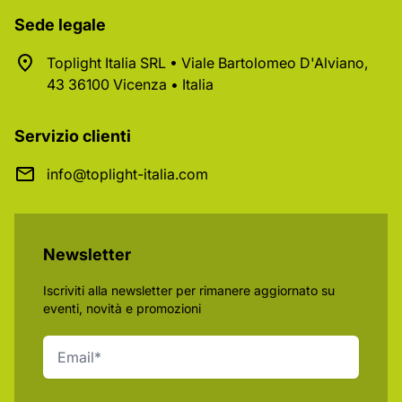
Sede legale
Toplight Italia SRL • Viale Bartolomeo D'Alviano,
43 36100 Vicenza • Italia
Servizio clienti
info@toplight-italia.com
Newsletter
Iscriviti alla newsletter per rimanere aggiornato su
eventi, novità e promozioni