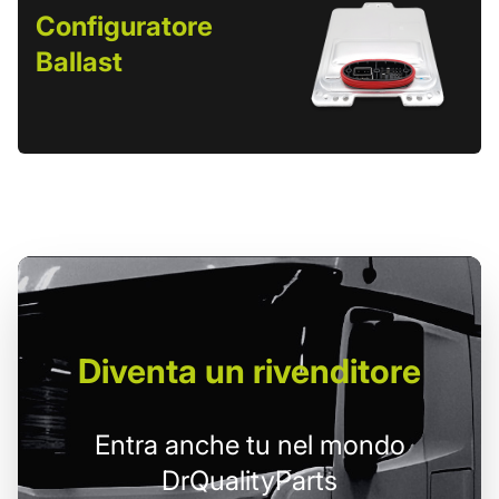
Configuratore
Ballast
Diventa un
rivenditore
Entra anche tu nel mondo
DrQualityParts