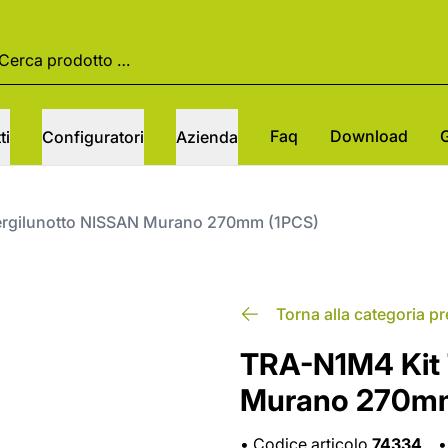
Faq
Download
ti
Configuratori
Azienda
ergilunotto NISSAN Murano 270mm (1PCS)
Torna alla categoria p
TRA-N1M4 Kit 
Murano 270mm
•
Codice articolo
74334
•