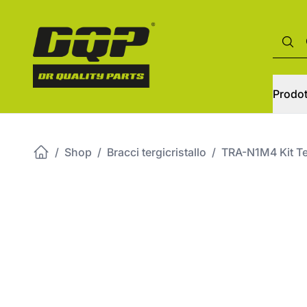
Prodot
/
Shop
/
Bracci tergicristallo
/
TRA-N1M4 Kit T