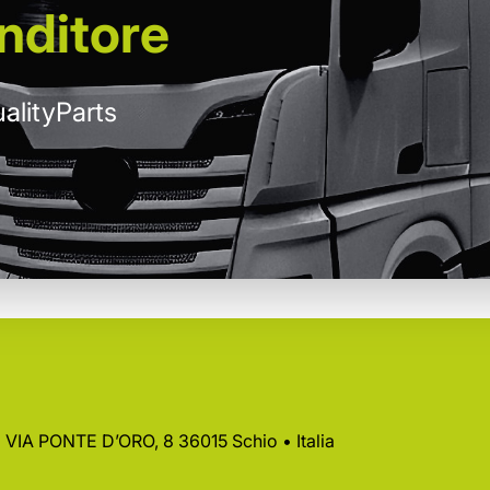
nditore
alityParts
 • VIA PONTE D’ORO, 8 36015 Schio • Italia