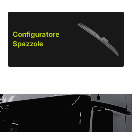
Configuratore
Spazzole