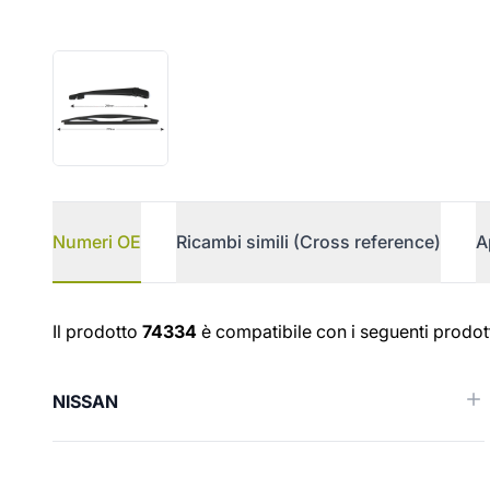
Numeri OE
Ricambi simili (Cross reference)
A
Numeri OE
Il prodotto
74334
è compatibile con i seguenti prodott
NISSAN