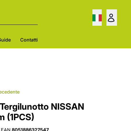
Guide
Contatti
recedente
Tergilunotto NISSAN
 (1PCS)
EAN
8051886327547