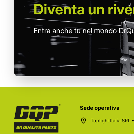
Diventa un
rive
Entra anche tu nel mondo DrQu
Sede operativa
Toplight Italia SRL