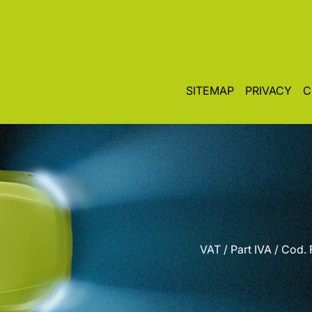
SITEMAP
PRIVACY
C
VAT / Part IVA / Cod.