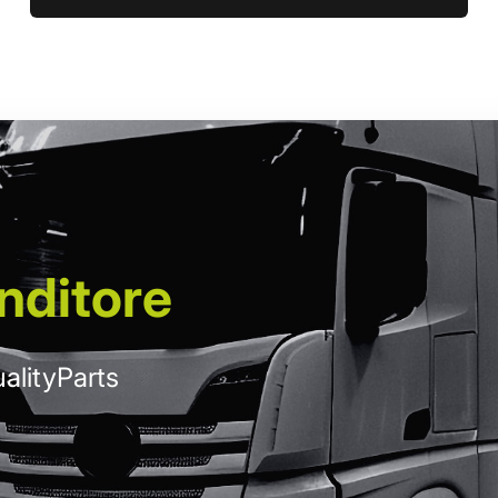
nditore
alityParts