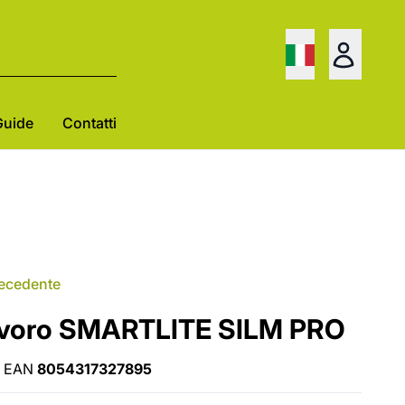
Guide
Contatti
recedente
avoro SMARTLITE SILM PRO
EAN
8054317327895