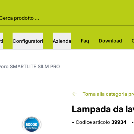
Faq
Download
ti
Configuratori
Azienda
voro SMARTLITE SILM PRO
Torna alla categoria p
Lampada da l
•
Codice articolo
39934
•