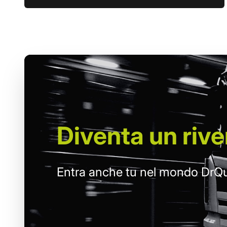
Diventa un
rive
Entra anche tu nel mondo DrQu