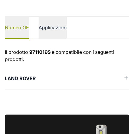
Numeri OE
Applicazioni
Numeri OE
Il prodotto
9711019S
è compatibile con i seguenti
prodotti:
LAND ROVER