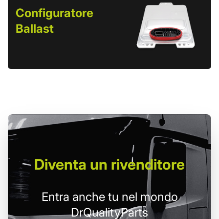
Configuratore
Ballast
Diventa un
rivenditore
Entra anche tu nel mondo
DrQualityParts