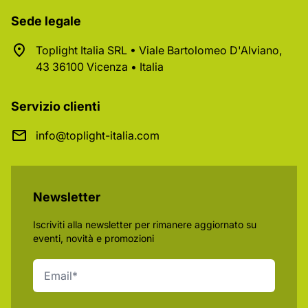
Sede legale
Toplight Italia SRL • Viale Bartolomeo D'Alviano,
43 36100 Vicenza • Italia
Servizio clienti
info@toplight-italia.com
Newsletter
Iscriviti alla newsletter per rimanere aggiornato su
eventi, novità e promozioni