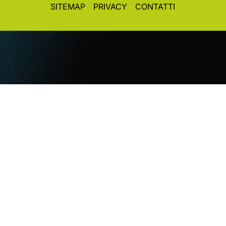
SITEMAP
PRIVACY
CONTATTI
© CopyRight 2026. All rights reserved. Toplight Italia
SRL
VAT / Part IVA / Cod. Fisc. 04019900242 • Registro
Imprese REA Vi 372493 • Cap. Soc. € 50.000,00 i.v.
Concept&Design
Vittorio Maria Vecchi