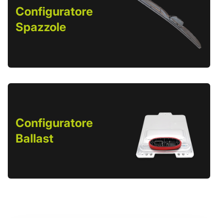
Configuratore
Spazzole
Configuratore
Ballast