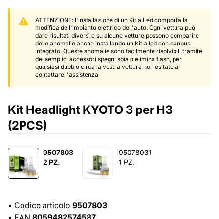
ATTENZIONE: l'installazione di un Kit a Led comporta la
modifica dell'impianto elettrico dell'auto. Ogni vettura può
dare risultati diversi e su alcune vetture possono comparire
delle anomalie anche installando un Kit a led con canbus
integrato. Queste anomalie sono facilmente risolvibili tramite
dei semplici accessori spegni spia o elimina flash, per
qualsiasi dubbio circa la vostra vettura non esitate a
contattare l'assistenza
Kit Headlight KYOTO 3 per H3
(2PCS)
9507803
95078031
2 PZ.
1 PZ.
•
Codice articolo
9507803
•
EAN
8059482574587