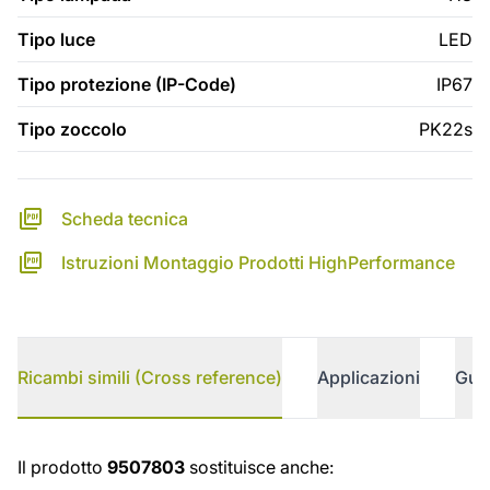
Tipo luce
LED
Tipo protezione (IP-Code)
IP67
Tipo zoccolo
PK22s
Scheda tecnica
Istruzioni Montaggio Prodotti HighPerformance
Ricambi simili (Cross reference)
Applicazioni
Gui
Ricambi simili (Cross reference)
Il prodotto
9507803
sostituisce anche: