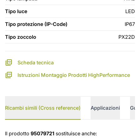
Tipo luce
LED
Tipo protezione (IP-Code)
IP67
Tipo zoccolo
PX22D
Scheda tecnica
Istruzioni Montaggio Prodotti HighPerformance
Ricambi simili (Cross reference)
Applicazioni
Gui
Ricambi simili (Cross reference)
Il prodotto
95079721
sostituisce anche: