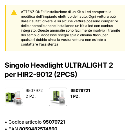
ATTENZIONE: l'installazione di un Kit a Led comporta la
modifica dell'impianto elettrico dell'auto. Ogni vettura può
dare risultati diversi e su alcune vetture possono comparire
delle anomalie anche installando un Kit a led con canbus
integrato. Queste anomalie sono facilmente risolvibili tramite
dei semplici accessori spegni spia o elimina flash, per
qualsiasi dubbio circa la vostra vettura non esitate a
contattare l'assistenza
Singolo Headlight ULTRALIGHT 2
per HIR2-9012 (2PCS)
9507972
95079721
2 PZ.
1 PZ.
•
Codice articolo
95079721
•
EAN
8059482574860