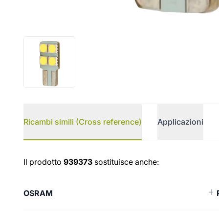
Ricambi simili (Cross reference)
Applicazioni
Ricambi simili (Cross reference
Il prodotto
939373
sostituisce anche:
OSRAM