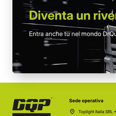
Diventa un
rive
Entra anche tu nel mondo DrQu
Sede operativa
Toplight Italia SRL