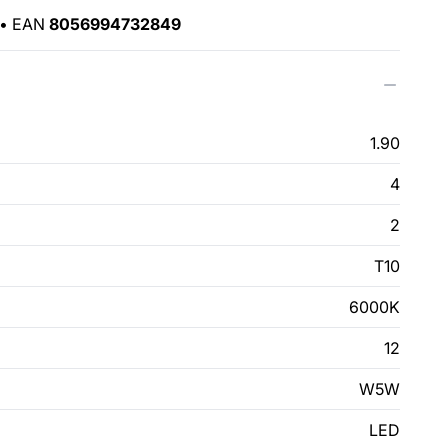
•
EAN
8056994732849
1.90
4
2
T10
6000K
12
W5W
LED