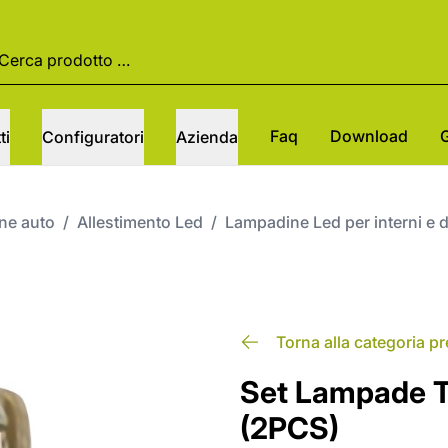
Faq
Download
ti
Configuratori
Azienda
one auto
/
Allestimento Led
/
Lampadine Led per interni e 
Torna alla categoria p
Set Lampade 
(2PCS)