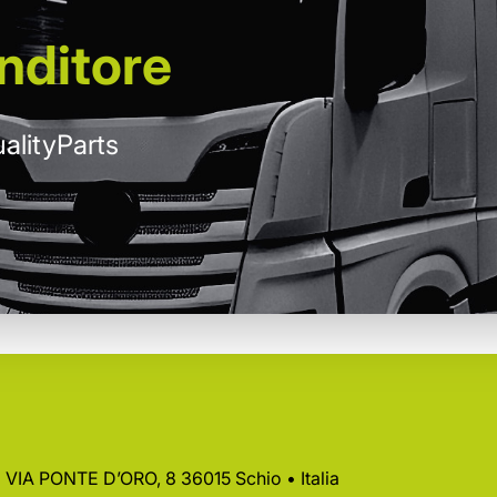
nditore
alityParts
 • VIA PONTE D’ORO, 8 36015 Schio • Italia