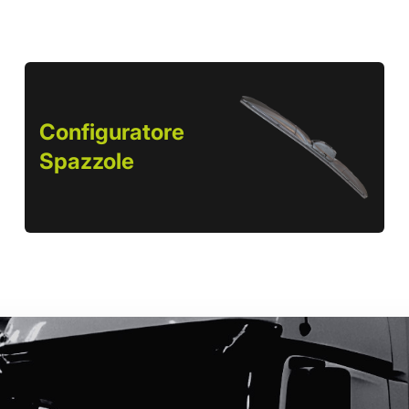
Configuratore
Spazzole