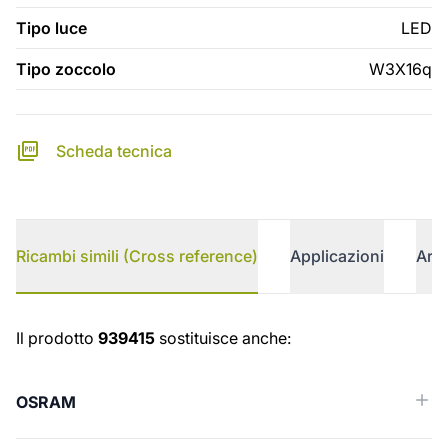
Tipo luce
LED
Tipo zoccolo
W3X16q
Scheda tecnica
Ricambi simili (Cross reference)
Applicazioni
Arti
Ricambi simili (Cross reference)
Il prodotto
939415
sostituisce anche:
OSRAM