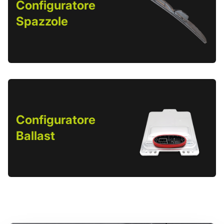
Configuratore
Spazzole
Configuratore
Ballast