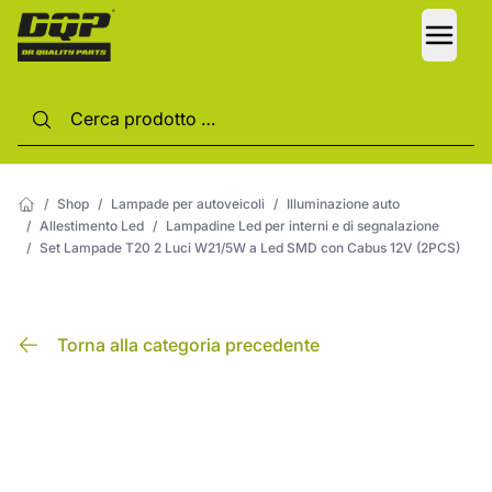
LANG
/
Shop
/
Lampade per autoveicoli
/
Illuminazione auto
/
Allestimento Led
/
Lampadine Led per interni e di segnalazione
/
Set Lampade T20 2 Luci W21/5W a Led SMD con Cabus 12V (2PCS)
Torna alla categoria precedente