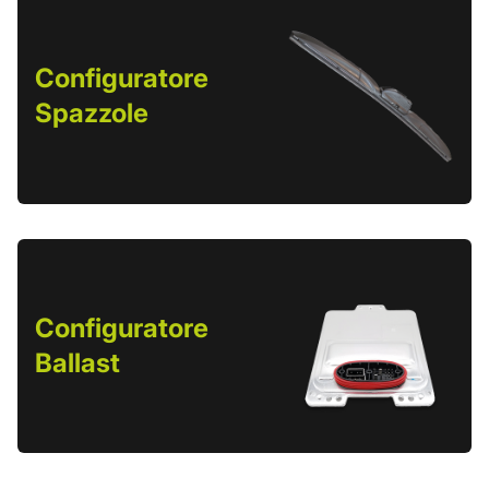
Configuratore
Spazzole
Configuratore
Ballast