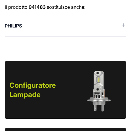
Ricambi simili (Cross reference)
Il prodotto
941483
sostituisce anche:
PHILIPS
Configuratore
Lampade