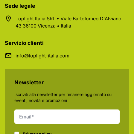
Sede legale
Toplight Italia SRL • Viale Bartolomeo D'Alviano,
43 36100 Vicenza • Italia
Servizio clienti
info@toplight-italia.com
Newsletter
Iscriviti alla newsletter per rimanere aggiornato su
eventi, novità e promozioni
Privacy policy