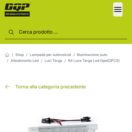
LANG
/
Shop
/
Lampade per autoveicoli
/
Illuminazione auto
/
Allestimento Led
/
Luci Targa
/
Kit Luce Targa Led Opel(2PCS)
Torna alla categoria precedente