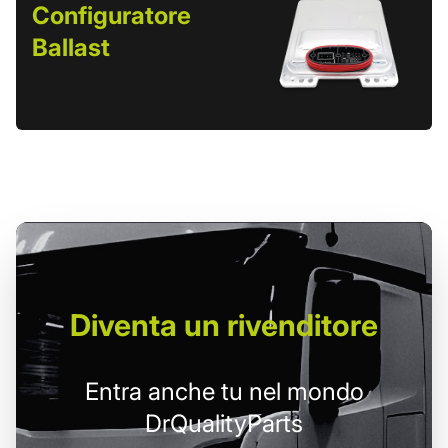
Configuratore
Ballast
Diventa un
rivenditore
Entra anche tu nel mondo
DrQualityParts