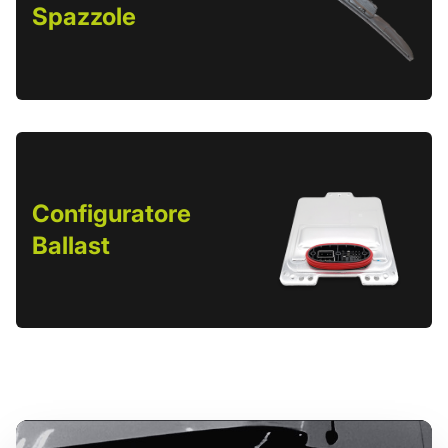
Spazzole
Configuratore
Ballast