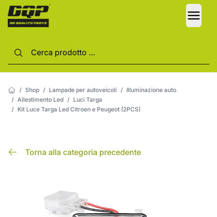
LANG
/
Shop
/
Lampade per autoveicoli
/
Illuminazione auto
/
Allestimento Led
/
Luci Targa
/
Kit Luce Targa Led Citroen e Peugeot (2PCS)
Torna alla categoria precedente