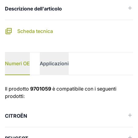
Descrizione dell'articolo
Scheda tecnica
Numeri OE
Applicazioni
Numeri OE
Il prodotto
9701059
è compatibile con i seguenti
prodotti:
CITROËN