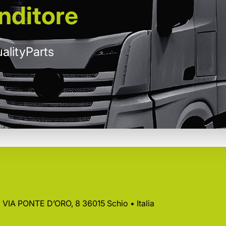
nditore
alityParts
 • VIA PONTE D’ORO, 8 36015 Schio • Italia