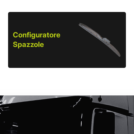
Configuratore
Spazzole