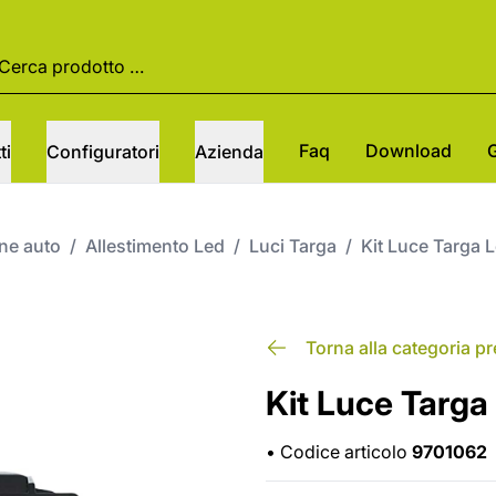
Faq
Download
ti
Configuratori
Azienda
one auto
/
Allestimento Led
/
Luci Targa
/
Kit Luce Targa 
Torna alla categoria p
Kit Luce Targa
•
Codice articolo
9701062