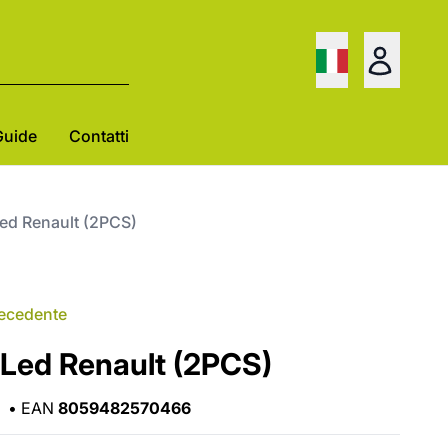
Guide
Contatti
Led Renault (2PCS)
recedente
 Led Renault (2PCS)
•
EAN
8059482570466