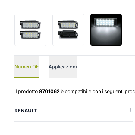
Numeri OE
Applicazioni
Numeri OE
Il prodotto
9701062
è compatibile con i seguenti prod
RENAULT