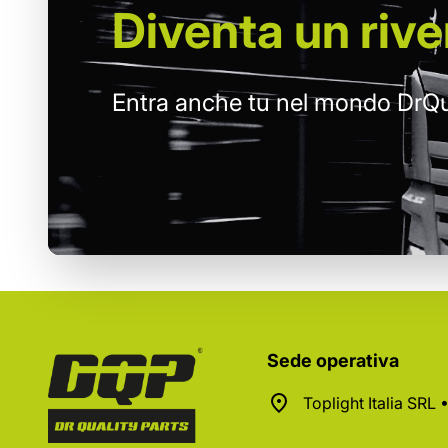
Diventa un
rive
Entra anche tu nel mondo DrQu
Sede operativa
Toplight Italia SRL