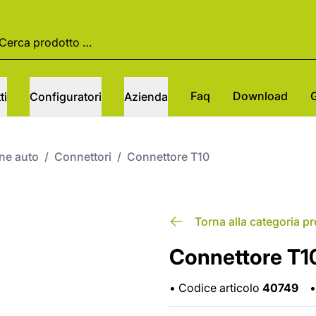
Faq
Download
ti
Configuratori
Azienda
one auto
/
Connettori
/
Connettore T10
Torna alla categoria p
Connettore T1
•
Codice articolo
40749
•