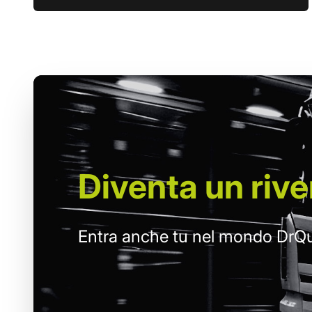
Diventa un
rive
Entra anche tu nel mondo DrQu