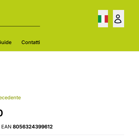
Guide
Contatti
recedente
0
EAN
8056324399612