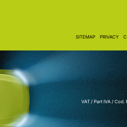
SITEMAP
PRIVACY
C
VAT / Part IVA / Cod.