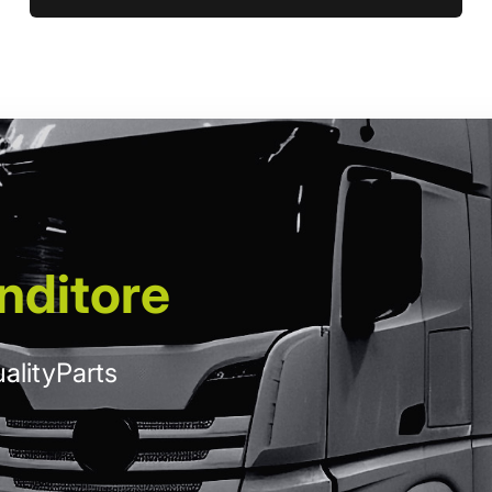
nditore
alityParts