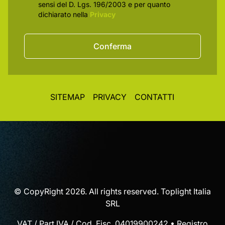
sensi del D. Lgs. 196/2003 e per quanto
dichiarato nella
Privacy
Conferma
SITEMAP
PRIVACY
CONTATTI
© CopyRight 2026. All rights reserved. Toplight Italia
SRL
VAT / Part IVA / Cod. Fisc. 04019900242 • Registro