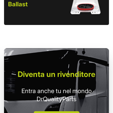
Ballast
Diventa un
rivenditore
Entra anche tu nel mondo
DrQualityParts