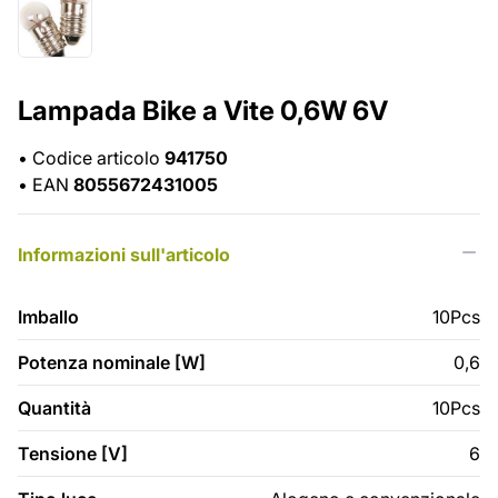
Lampada Bike a Vite 0,6W 6V
•
Codice articolo
941750
•
EAN
8055672431005
Informazioni sull'articolo
Imballo
10Pcs
Potenza nominale [W]
0,6
Quantità
10Pcs
Tensione [V]
6