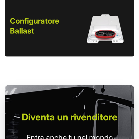
Configuratore
Ballast
Diventa un
rivenditore
Entra anche tu nel mondo