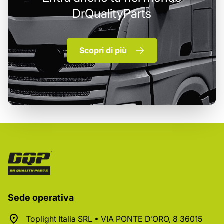
DrQualityParts
Scopri di più
Sede operativa
Toplight Italia SRL • VIA PONTE D’ORO, 8 36015