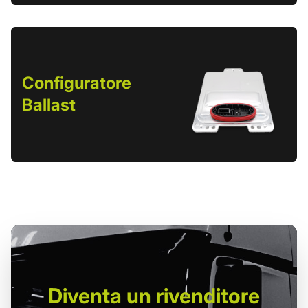
Configuratore
Ballast
Diventa un
rivenditore