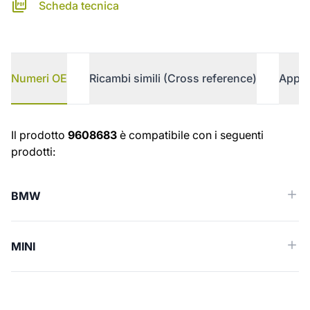
Scheda tecnica
Numeri OE
Ricambi simili (Cross reference)
Appli
Numeri OE
Il prodotto
9608683
è compatibile con i seguenti
prodotti:
BMW
MINI