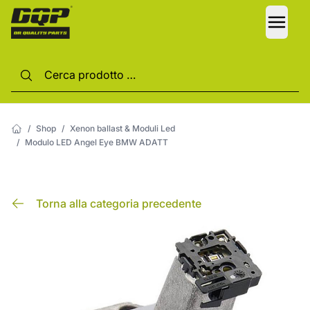
LANG
/
Shop
/
Xenon ballast & Moduli Led
/
Modulo LED Angel Eye BMW ADATT
Torna alla categoria precedente