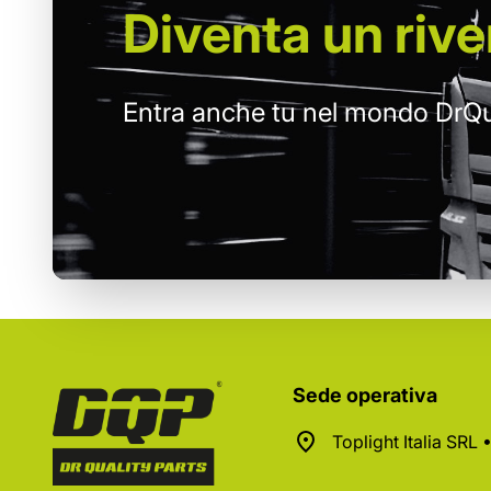
Diventa un
rive
Entra anche tu nel mondo DrQu
Sede operativa
Toplight Italia SRL