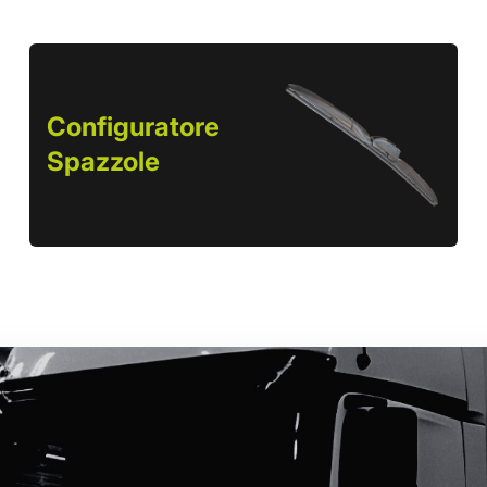
Configuratore
Spazzole