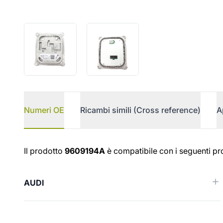
Numeri OE
Ricambi simili (Cross reference)
A
Numeri OE
Il prodotto
9609194A
è compatibile con i seguenti pro
AUDI