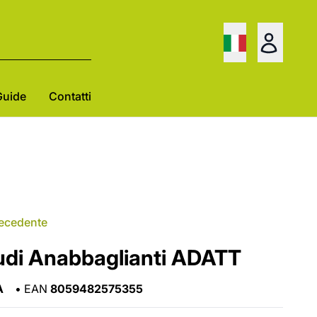
Guide
Contatti
recedente
di Anabbaglianti ADATT
A
•
EAN
8059482575355