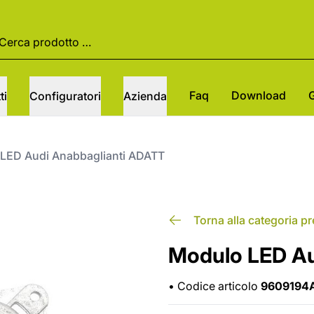
Faq
Download
ti
Configuratori
Azienda
LED Audi Anabbaglianti ADATT
Torna alla categoria p
Modulo LED Au
•
Codice articolo
9609194