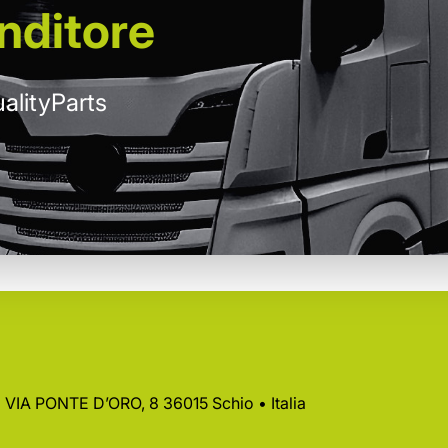
nditore
alityParts
 • VIA PONTE D’ORO, 8 36015 Schio • Italia