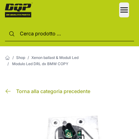
LANG
/
Shop
/
Xenon ballast & Moduli Led
/
Modulo Led DRL dx BMW COPY
Torna alla categoria precedente