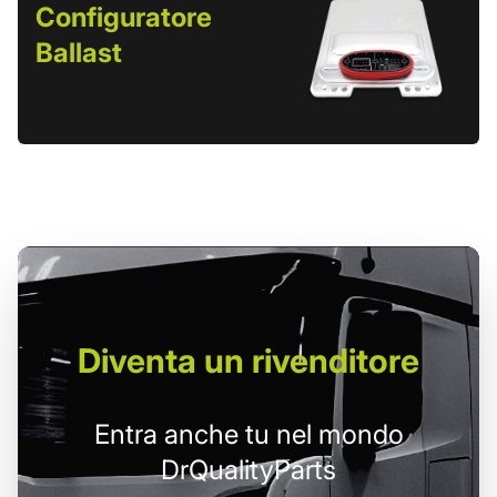
Configuratore
Ballast
Diventa un
rivenditore
Entra anche tu nel mondo
DrQualityParts