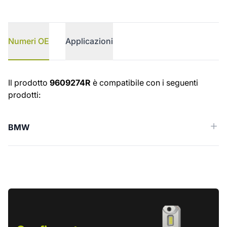
Numeri OE
Applicazioni
Numeri OE
Il prodotto
9609274R
è compatibile con i seguenti
prodotti:
BMW