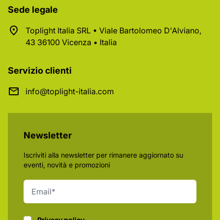
Sede legale
Toplight Italia SRL • Viale Bartolomeo D'Alviano,
43 36100 Vicenza • Italia
Servizio clienti
info@toplight-italia.com
Newsletter
Iscriviti alla newsletter per rimanere aggiornato su
eventi, novità e promozioni
Privacy policy