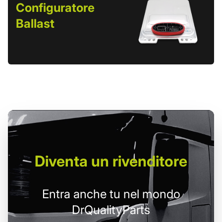
Configuratore
Ballast
Diventa un
rivenditore
Entra anche tu nel mondo
DrQualityParts