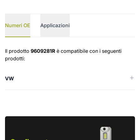
Numeri OE
Applicazioni
Numeri OE
Il prodotto
9609281R
è compatibile con i seguenti
prodotti:
VW