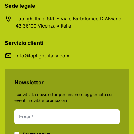
Sede legale
Toplight Italia SRL • Viale Bartolomeo D'Alviano,
43 36100 Vicenza • Italia
Servizio clienti
info@toplight-italia.com
Newsletter
Iscriviti alla newsletter per rimanere aggiornato su
eventi, novità e promozioni
Privacy policy