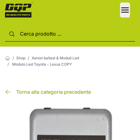
LANG
/
Shop
/
Xenon ballast & Moduli Led
/
Modulo Led Toyota - Lexus COPY
Torna alla categoria precedente