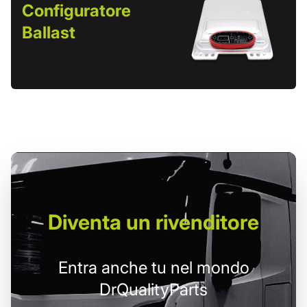
Configuratore
Ballast
Diventa un
rivenditore
Entra anche tu nel mondo
DrQualityParts