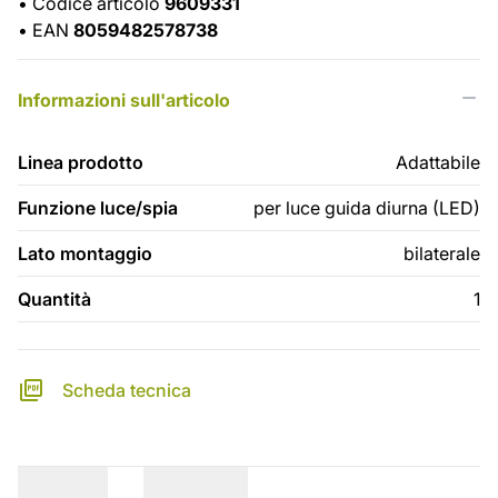
•
Codice articolo
9609331
•
EAN
8059482578738
Informazioni sull'articolo
Linea prodotto
Adattabile
Funzione luce/spia
per luce guida diurna (LED)
Lato montaggio
bilaterale
Quantità
1
Scheda tecnica