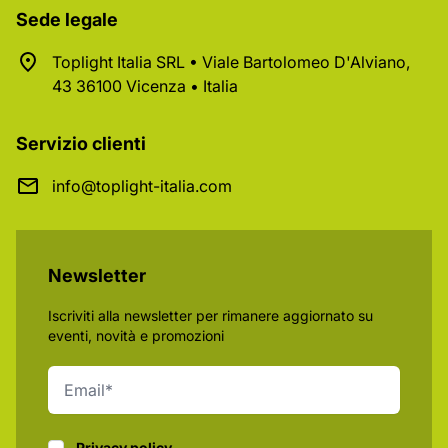
Sede legale
Toplight Italia SRL • Viale Bartolomeo D'Alviano,
43 36100 Vicenza • Italia
Servizio clienti
info@toplight-italia.com
Newsletter
Iscriviti alla newsletter per rimanere aggiornato su
eventi, novità e promozioni
Privacy policy