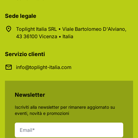
Sede legale
Toplight Italia SRL • Viale Bartolomeo D'Alviano,
43 36100 Vicenza • Italia
Servizio clienti
info@toplight-italia.com
Newsletter
Iscriviti alla newsletter per rimanere aggiornato su
eventi, novità e promozioni