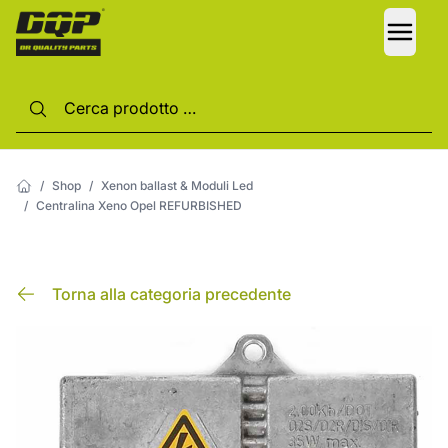
LANG
/
Shop
/
Xenon ballast & Moduli Led
/
Centralina Xeno Opel REFURBISHED
Torna alla categoria precedente