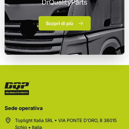
DrQualityParts
Scopri di più
Sede operativa
Toplight Italia SRL • VIA PONTE D’ORO, 8 36015
Schio • Italia