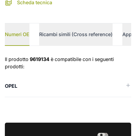
Scheda tecnica
Numeri OE
Ricambi simili (Cross reference)
Appli
Numeri OE
Il prodotto
9619134
è compatibile con i seguenti
prodotti:
OPEL