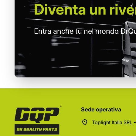
Diventa un
rive
Entra anche tu nel mondo DrQu
Sede operativa
Toplight Italia SRL