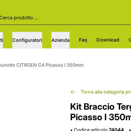
Faq
Download
ti
Configuratori
Azienda
gilunotto CITROEN C4 Picasso I 350mm
Torna alla categoria p
Kit Braccio Te
Picasso I 35
•
Codice articolo
74044