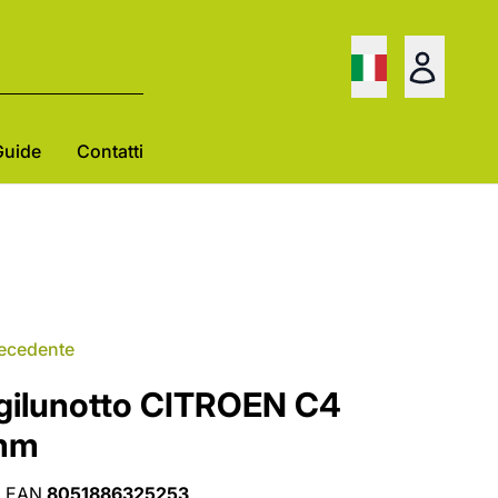
Guide
Contatti
recedente
rgilunotto CITROEN C4
0mm
•
EAN
8051886325253