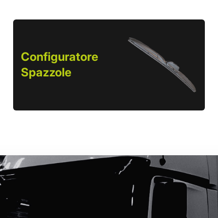
Configuratore
Spazzole