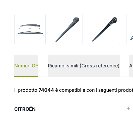
Numeri OE
Ricambi simili (Cross reference)
A
Numeri OE
Il prodotto
74044
è compatibile con i seguenti prodott
CITROËN