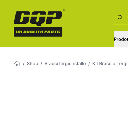
Prodot
/
Shop
/
Bracci tergicristallo
/
Kit Braccio Ter