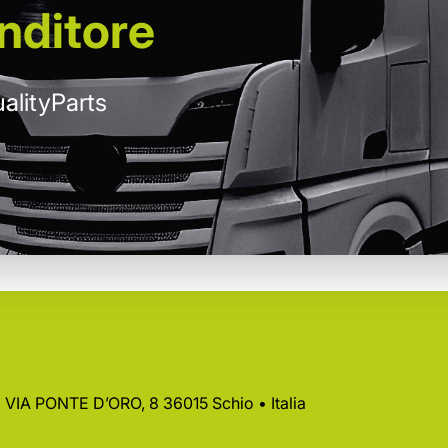
nditore
alityParts
 • VIA PONTE D’ORO, 8 36015 Schio • Italia