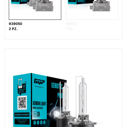
939050
939153
2 PZ.
1 PZ.