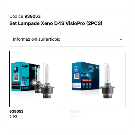
Codice
939053
Set Lampade Xeno D4S VisioPro (2PCS)
Informazioni sull'articolo
939053
939197
2 PZ.
1 PZ.