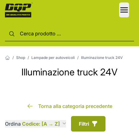
LANG
/
Shop
/
Lampade per autoveicoli
/
Illuminazione truck 24V
Illuminazione truck 24V
Torna alla categoria precedente
Ordina
Codice: [A → Z]
Filtri