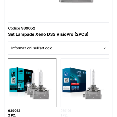
Codice
939052
Set Lampade Xeno D3S VisioPro (2PCS)
Informazioni sull'articolo
939052
939196
2 PZ.
1 PZ.