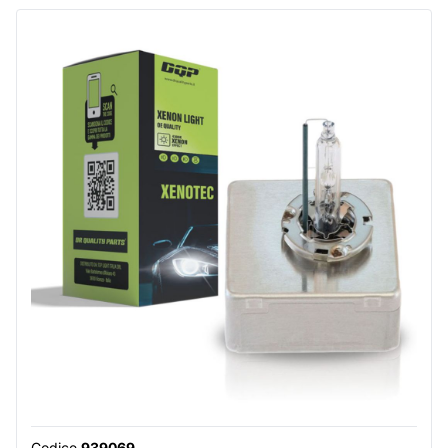
Codice
939069