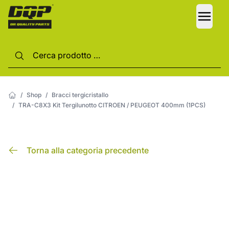
LANG
/
Shop
/
Bracci tergicristallo
/
TRA-C8X3 Kit Tergilunotto CITROEN / PEUGEOT 400mm (1PCS)
Torna alla categoria precedente