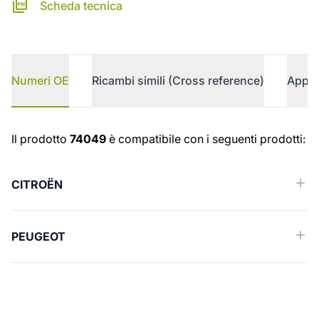
Scheda tecnica
Numeri OE
Ricambi simili (Cross reference)
Appli
Numeri OE
Il prodotto
74049
è compatibile con i seguenti prodotti:
CITROËN
PEUGEOT