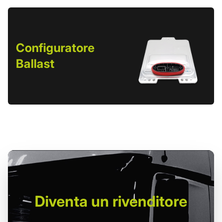
Configuratore
Ballast
Diventa un
rivenditore