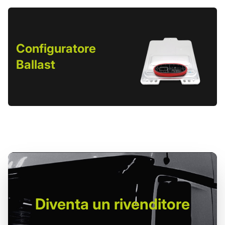
Configuratore
Ballast
Diventa un
rivenditore