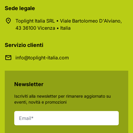
Sede legale
Toplight Italia SRL • Viale Bartolomeo D'Alviano,
43 36100 Vicenza • Italia
Servizio clienti
info@toplight-italia.com
Newsletter
Iscriviti alla newsletter per rimanere aggiornato su
eventi, novità e promozioni