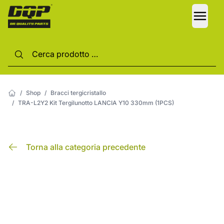
LANG
/
Shop
/
Bracci tergicristallo
/
TRA-L2Y2 Kit Tergilunotto LANCIA Y10 330mm (1PCS)
Torna alla categoria precedente