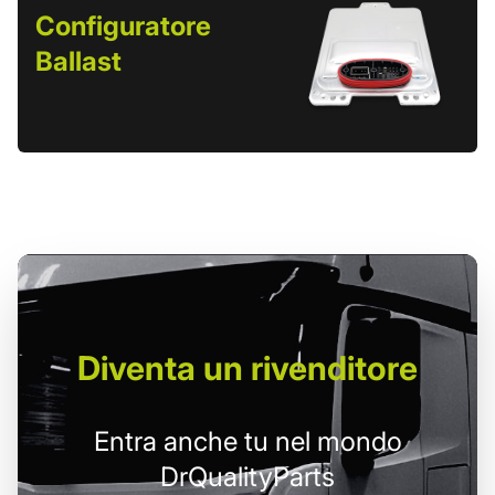
Configuratore
Ballast
Diventa un
rivenditore
Entra anche tu nel mondo
DrQualityParts