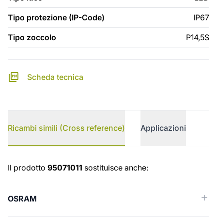
Tipo protezione (IP-Code)
IP67
Tipo zoccolo
P14,5S
Scheda tecnica
Ricambi simili (Cross reference)
Applicazioni
Ricambi simili (Cross reference)
Il prodotto
95071011
sostituisce anche:
OSRAM