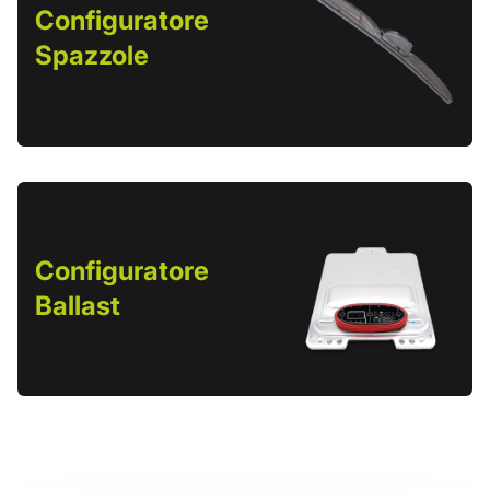
Configuratore
Spazzole
Configuratore
Ballast