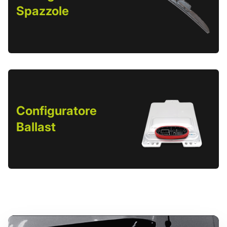
Spazzole
Configuratore
Ballast