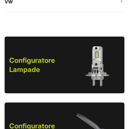
VW
Configuratore
Lampade
Configuratore