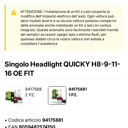
ATTENZIONE: l'installazione di un Kit a Led comporta la
modifica dell'impianto elettrico dell'auto. Ogni vettura può
dare risultati diversi e su alcune vetture possono comparire
delle anomalie anche installando un Kit a led con canbus
integrato. Queste anomalie sono facilmente risolvibili tramite
dei semplici accessori spegni spia o elimina flash, per
qualsiasi dubbio circa la vostra vettura non esitate a
contattare l'assistenza
Singolo Headlight QUICKY H8-9-11-
16 OE FIT
9417588
94175881
2 PZ.
1 PZ.
•
Codice articolo
94175881
•
EAN
8059482574150