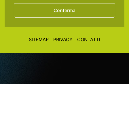
Conferma
SITEMAP
PRIVACY
CONTATTI
© CopyRight 2026. All rights reserved. Toplight Italia
SRL
VAT / Part IVA / Cod. Fisc. 04019900242 • Registro
Imprese REA Vi 372493 • Cap. Soc. € 50.000,00 i.v.