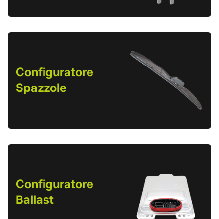
Configuratore
Spazzole
Configuratore
Ballast