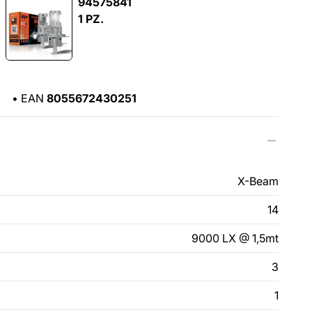
94575841
1 PZ.
1
•
EAN
8055672430251
X-Beam
14
9000 LX @ 1,5mt
3
1