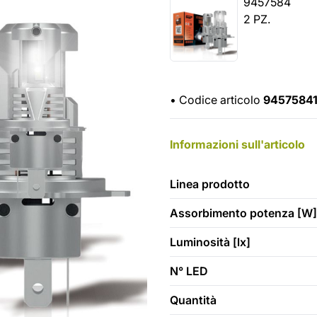
9457584
2 PZ.
•
Codice articolo
9457584
Informazioni sull'articolo
Linea prodotto
Assorbimento potenza [W]
Luminosità [lx]
N° LED
Quantità