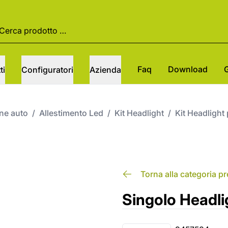
Faq
Download
ti
Configuratori
Azienda
one auto
/
Allestimento Led
/
Kit Headlight
/
Kit Headlight 
Torna alla categoria p
Singolo Headl