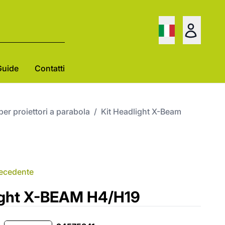
Guide
Contatti
per proiettori a parabola
/
Kit Headlight X-Beam
recedente
ight X-BEAM H4/H19