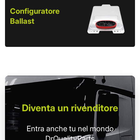
Configuratore
Ballast
Diventa un
rivenditore
Entra anche tu nel mondo
DrQualityParts