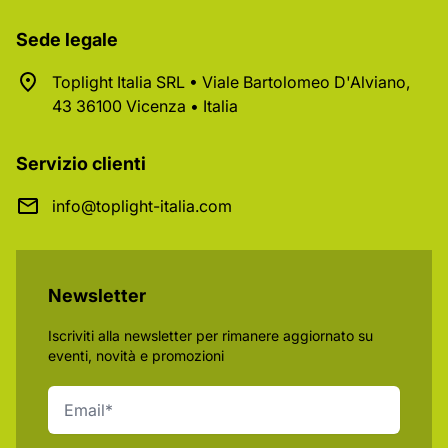
Sede legale
Toplight Italia SRL • Viale Bartolomeo D'Alviano,
43 36100 Vicenza • Italia
Servizio clienti
info@toplight-italia.com
Newsletter
Iscriviti alla newsletter per rimanere aggiornato su
eventi, novità e promozioni