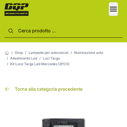
LANG
/
Shop
/
Lampade per autoveicoli
/
Illuminazione auto
/
Allestimento Led
/
Luci Targa
/
Kit Luce Targa Led Mercedes (2PCS)
Torna alla categoria precedente