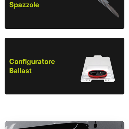
Spazzole
Configuratore
Ballast