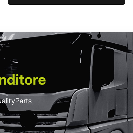
nditore
alityParts