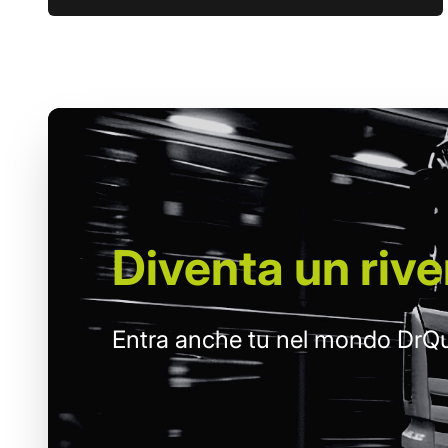
Diventa un
rive
Entra anche tu nel mondo DrQu