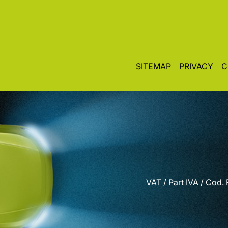
SITEMAP
PRIVACY
C
VAT / Part IVA / Cod.