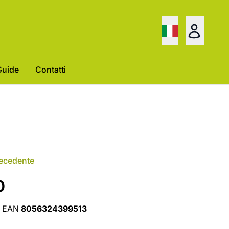
Guide
Contatti
recedente
0
EAN
8056324399513