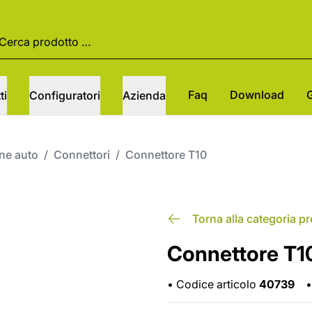
Faq
Download
ti
Configuratori
Azienda
one auto
/
Connettori
/
Connettore T10
Torna alla categoria p
Connettore T1
•
Codice articolo
40739
•