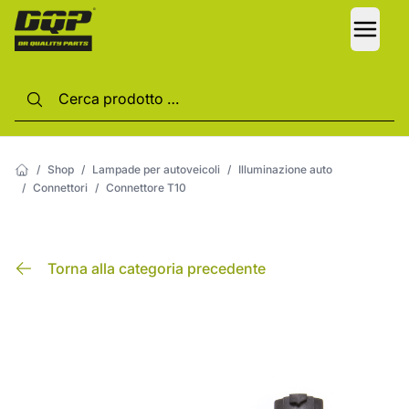
LANG
/
Shop
/
Lampade per autoveicoli
/
Illuminazione auto
/
Connettori
/
Connettore T10
Torna alla categoria precedente