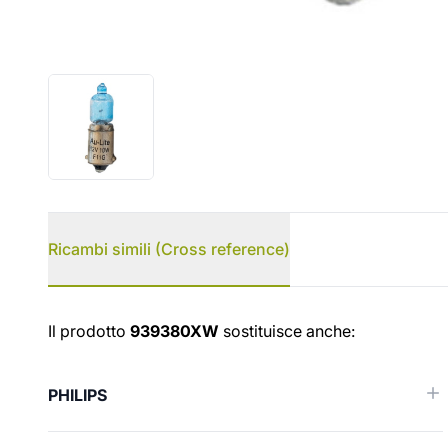
Ricambi simili (Cross reference)
Ricambi simili (Cross reference
Il prodotto
939380XW
sostituisce anche:
PHILIPS