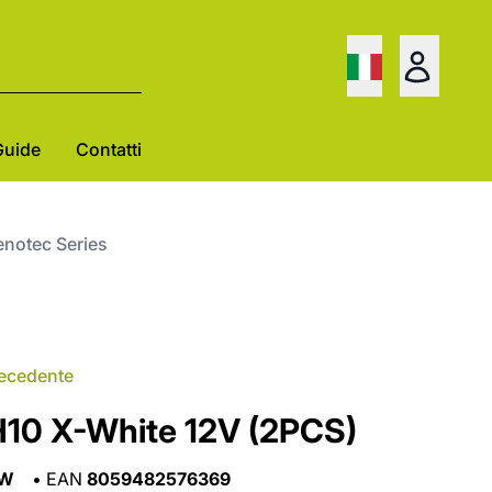
Guide
Contatti
notec Series
recedente
10 X-White 12V (2PCS)
XW
•
EAN
8059482576369