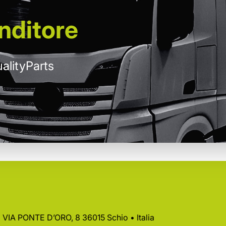
nditore
alityParts
 • VIA PONTE D’ORO, 8 36015 Schio • Italia