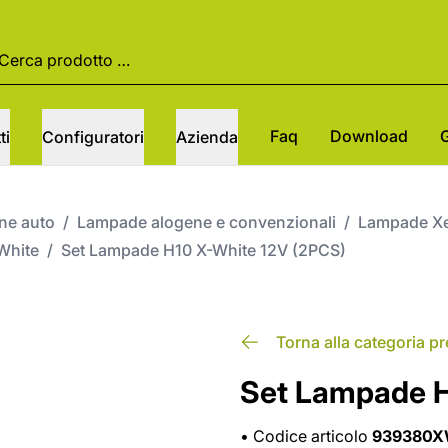
Faq
Download
ti
Configuratori
Azienda
one auto
/
Lampade alogene e convenzionali
/
Lampade Xe
White
/
Set Lampade H10 X-White 12V (2PCS)
Torna alla categoria p
Set Lampade H
•
Codice articolo
939380