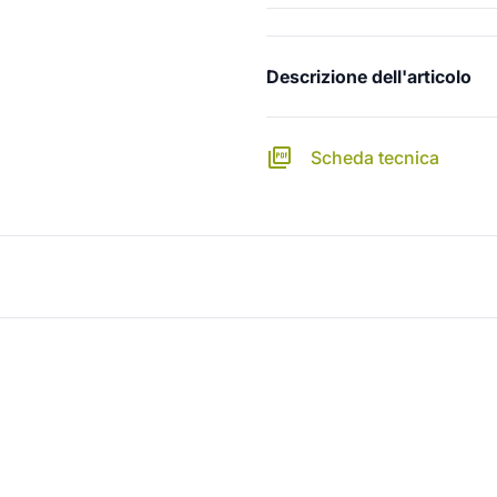
Descrizione dell'articolo
Scheda tecnica
)