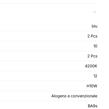
blu
2 Pcs
10
2 Pcs
4200K
12
H10W
Alogeno e convenzionale
BA9s