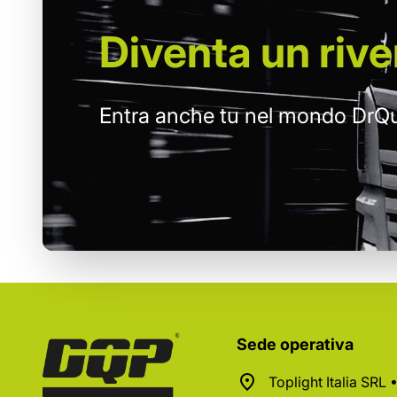
Diventa un
rive
Entra anche tu nel mondo DrQu
Sede operativa
Toplight Italia SRL