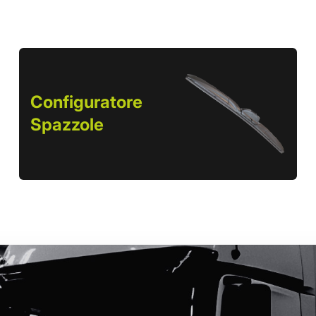
Configuratore
Spazzole