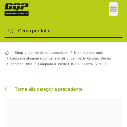
LANG
/
Shop
/
Lampade per autoveicoli
/
Illuminazione auto
/
Lampade alogene e convenzionali
/
Lampade Xenotec Series
/
Xenotec Ultra
/
Lampada X-White H15 12V 55/15W (2PCS)
Torna alla categoria precedente