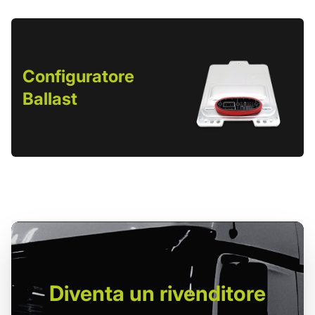
Configuratore
Ballast
Diventa un
rivenditore