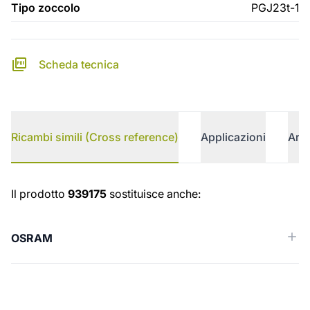
Tipo zoccolo
PGJ23t-1
Scheda tecnica
Ricambi simili (Cross reference)
Applicazioni
Arti
Ricambi simili (Cross reference)
Il prodotto
939175
sostituisce anche:
OSRAM