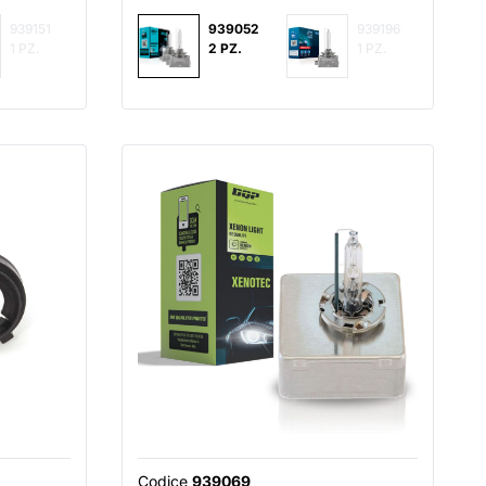
939151
939052
939196
1 PZ.
2 PZ.
1 PZ.
Codice
939069