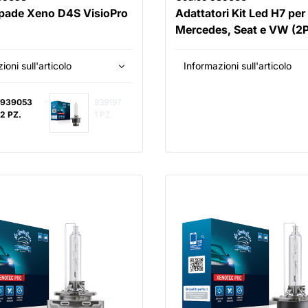
pade Xeno D4S VisioPro
Adattatori Kit Led H7 per
Mercedes, Seat e VW (2
ioni sull'articolo
Informazioni sull'articolo
939053
939197
2 PZ.
1 PZ.