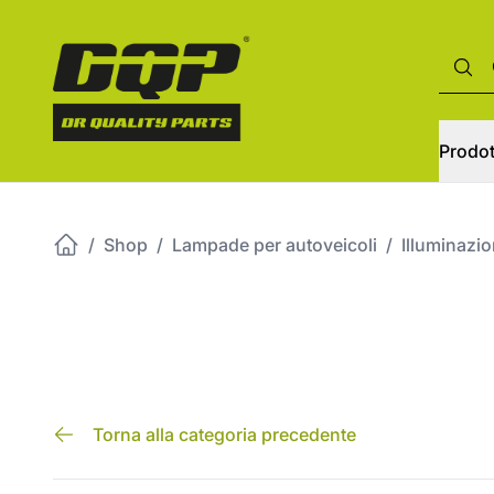
Prodot
/
Shop
/
Lampade per autoveicoli
/
Illuminazi
Torna alla categoria precedente