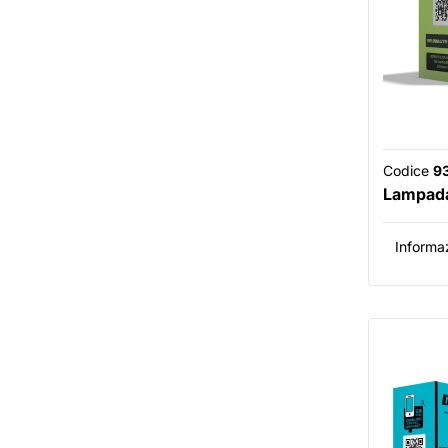
Codice
9
Lampada
Informaz