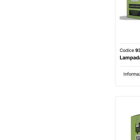
Codice
9
Lampada
Informaz