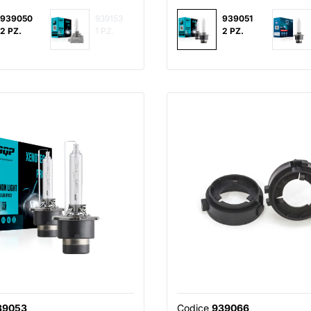
939050
939153
939051
2 PZ.
1 PZ.
2 PZ.
39053
Codice
939066