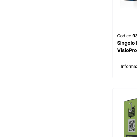
Codice
9
Singolo
VisioPro
Informaz