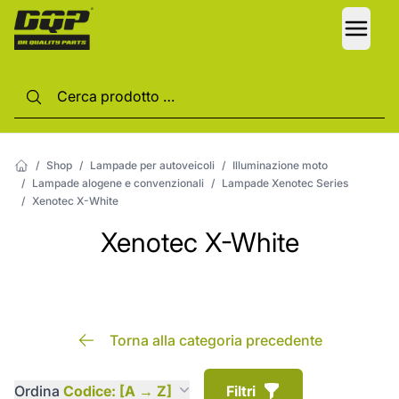
LANG
/
Shop
/
Lampade per autoveicoli
/
Illuminazione moto
/
Lampade alogene e convenzionali
/
Lampade Xenotec Series
/
Xenotec X-White
Xenotec X-White
Torna alla categoria precedente
Ordina
Codice: [A → Z]
Filtri