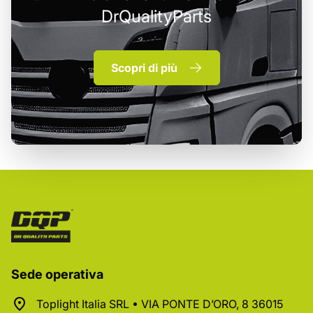
DrQualityParts
Scopri di più
Sede operativa
Toplight Italia SRL • VIA PONTE D’ORO, 8 36015