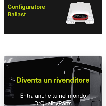
Configuratore
Ballast
Diventa un
rivenditore
Entra anche tu nel mondo
DrQualityParts