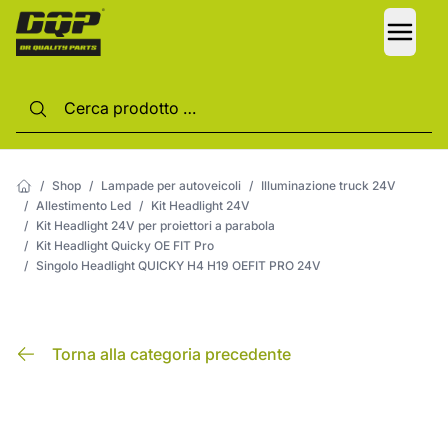
LANG
/
Shop
/
Lampade per autoveicoli
/
Illuminazione truck 24V
/
Allestimento Led
/
Kit Headlight 24V
/
Kit Headlight 24V per proiettori a parabola
/
Kit Headlight Quicky OE FIT Pro
/
Singolo Headlight QUICKY H4 H19 OEFIT PRO 24V
Torna alla categoria precedente