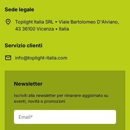
Sede legale
Toplight Italia SRL • Viale Bartolomeo D'Alviano,
43 36100 Vicenza • Italia
Servizio clienti
info@toplight-italia.com
Newsletter
Iscriviti alla newsletter per rimanere aggiornato su
eventi, novità e promozioni