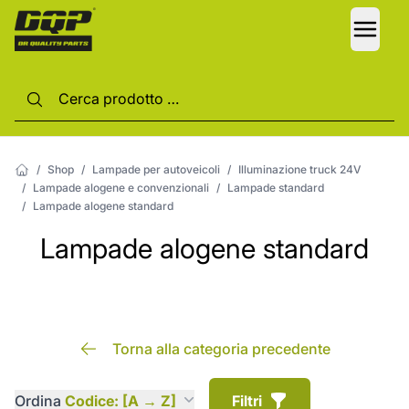
LANG
/
Shop
/
Lampade per autoveicoli
/
Illuminazione truck 24V
/
Lampade alogene e convenzionali
/
Lampade standard
/
Lampade alogene standard
Lampade alogene standard
Torna alla categoria precedente
Ordina
Codice: [A → Z]
Filtri