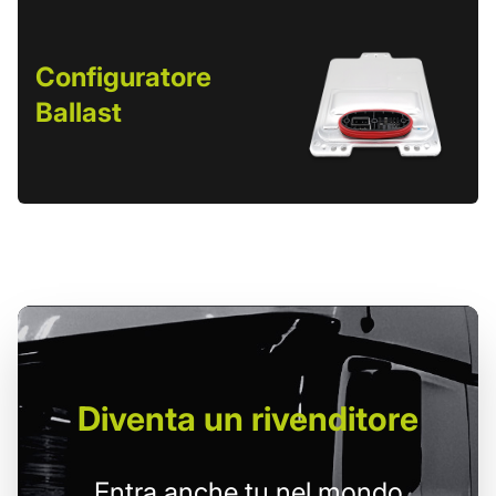
Configuratore
Ballast
Diventa un
rivenditore
Entra anche tu nel mondo