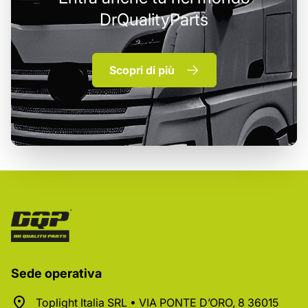
DrQualityParts
Scopri di più
Sede operativa
Toplight Italia SRL • VIA PONTE D’ORO, 8 36015