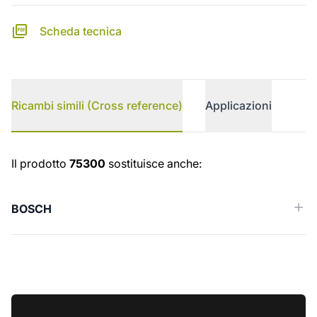
Scheda tecnica
Ricambi simili (Cross reference)
Applicazioni
Ricambi simili (Cross reference)
Il prodotto
75300
sostituisce anche:
BOSCH