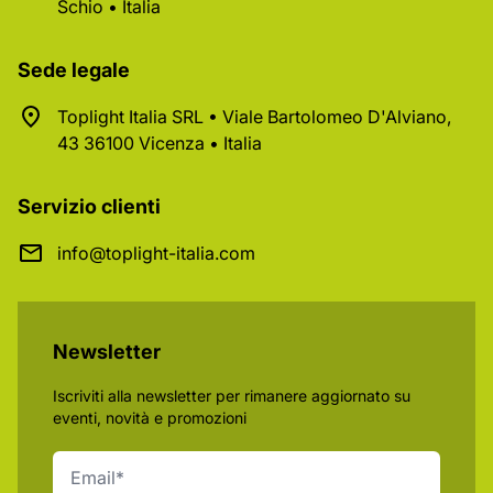
Schio • Italia
Sede legale
Toplight Italia SRL • Viale Bartolomeo D'Alviano,
43 36100 Vicenza • Italia
Servizio clienti
info@toplight-italia.com
Newsletter
Iscriviti alla newsletter per rimanere aggiornato su
eventi, novità e promozioni