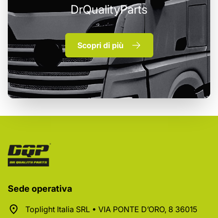
DrQualityParts
Scopri di più
Sede operativa
Toplight Italia SRL • VIA PONTE D’ORO, 8 36015