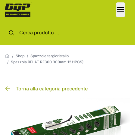
LANG
/
Shop
/
Spazzole tergicristallo
/
Spazzola RFLAT RF300 300mm 12 (1PCS)
Torna alla categoria precedente