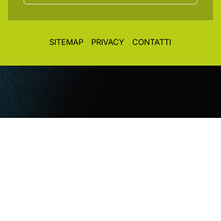
SITEMAP
PRIVACY
CONTATTI
© CopyRight 2026. All rights reserved. Toplight Italia
SRL
VAT / Part IVA / Cod. Fisc. 04019900242 • Registro
Imprese REA Vi 372493 • Cap. Soc. € 50.000,00 i.v.
Concept&Design
Vittorio Maria Vecchi