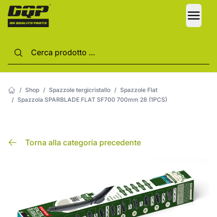
LANG
/
Shop
/
Spazzole tergicristallo
/
Spazzole Flat
/
Spazzola SPARBLADE FLAT SF700 700mm 28 (1PCS)
Torna alla categoria precedente