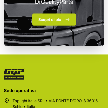
DrQualityParts
Scopri di più
Sede operativa
Toplight Italia SRL • VIA PONTE D’ORO, 8 36015
Schio • Italia