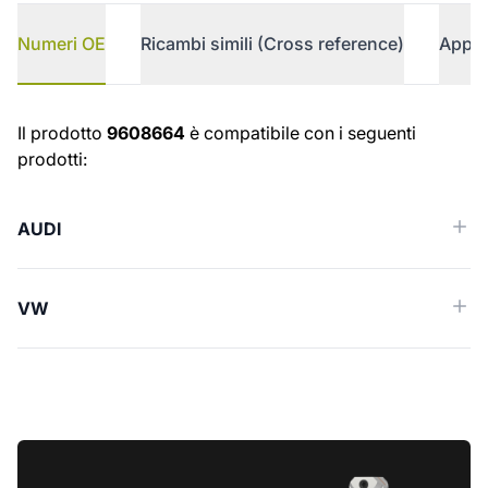
Numeri OE
Ricambi simili (Cross reference)
Appli
Numeri OE
Il prodotto
9608664
è compatibile con i seguenti
prodotti:
AUDI
VW