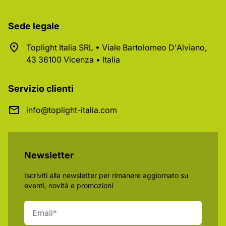
Sede legale
Toplight Italia SRL • Viale Bartolomeo D'Alviano,
43 36100 Vicenza • Italia
Servizio clienti
info@toplight-italia.com
Newsletter
Iscriviti alla newsletter per rimanere aggiornato su
eventi, novità e promozioni