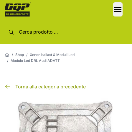
LANG
/
Shop
/
Xenon ballast & Moduli Led
/
Modulo Led DRL Audi ADATT
Torna alla categoria precedente