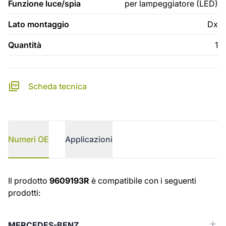
Funzione luce/spia
per lampeggiatore (LED)
Lato montaggio
Dx
Quantità
1
Scheda tecnica
Numeri OE
Applicazioni
Numeri OE
Il prodotto
9609193R
è compatibile con i seguenti
prodotti:
MERCEDES-BENZ