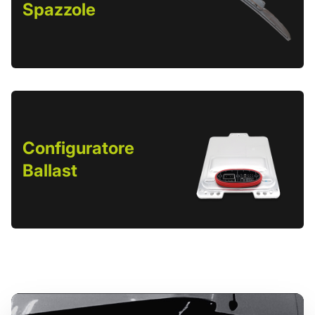
Spazzole
Configuratore
Ballast