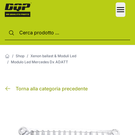
LANG
/
Shop
/
Xenon ballast & Moduli Led
/
Modulo Led Mercedes Dx ADATT
Torna alla categoria precedente