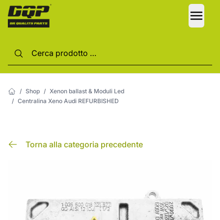
LANG
/
Shop
/
Xenon ballast & Moduli Led
/
Centralina Xeno Audi REFURBISHED
Torna alla categoria precedente