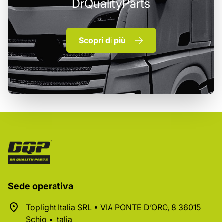
DrQualityParts
Scopri di più
Sede operativa
Toplight Italia SRL • VIA PONTE D’ORO, 8 36015
Schio • Italia