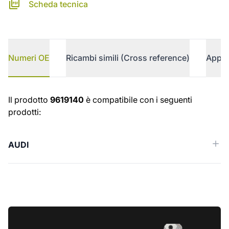
Scheda tecnica
Numeri OE
Ricambi simili (Cross reference)
Appli
Numeri OE
Il prodotto
9619140
è compatibile con i seguenti
prodotti:
AUDI