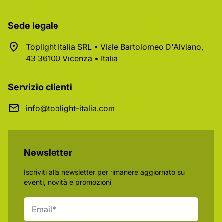
Sede legale
Toplight Italia SRL • Viale Bartolomeo D'Alviano,
43 36100 Vicenza • Italia
Servizio clienti
info@toplight-italia.com
Newsletter
Iscriviti alla newsletter per rimanere aggiornato su
eventi, novità e promozioni