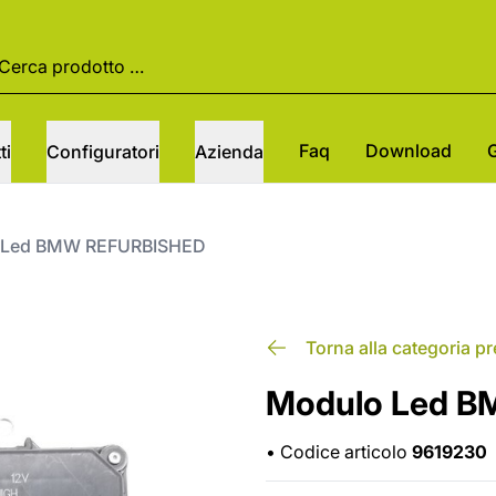
Faq
Download
ti
Configuratori
Azienda
 Led BMW REFURBISHED
Torna alla categoria p
Modulo Led 
•
Codice articolo
9619230