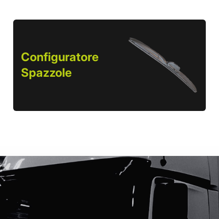
Configuratore
Spazzole