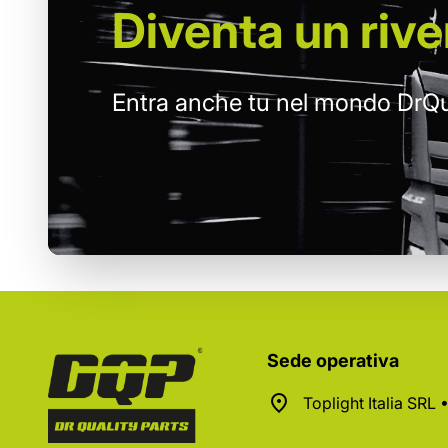
Diventa un
rive
Entra anche tu nel mondo DrQu
Sede operativa
Toplight Italia SRL