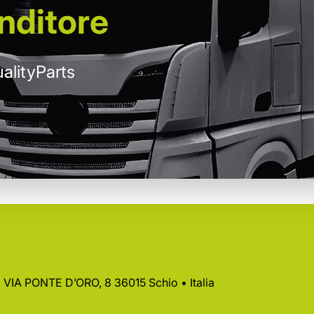
nditore
alityParts
 • VIA PONTE D’ORO, 8 36015 Schio • Italia