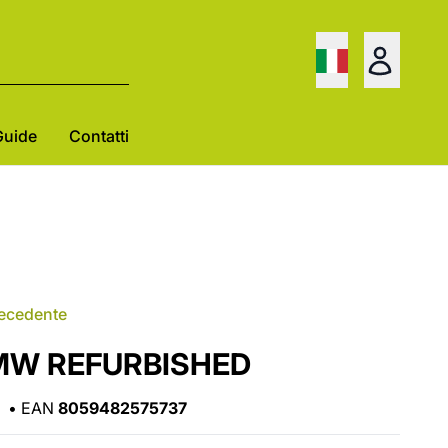
Guide
Contatti
recedente
BMW REFURBISHED
•
EAN
8059482575737