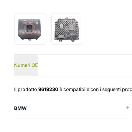
Numeri OE
Numeri OE
Il prodotto
9619230
è compatibile con i seguenti prod
BMW